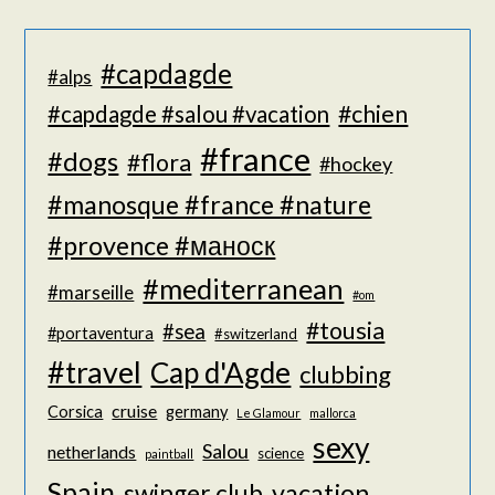
#capdagde
#alps
#chien
#capdagde #salou #vacation
#france
#dogs
#flora
#hockey
#manosque #france #nature
#provence #маноск
#mediterranean
#marseille
#om
#tousia
#sea
#portaventura
#switzerland
#travel
Cap d'Agde
clubbing
cruise
Corsica
germany
Le Glamour
mallorca
sexy
Salou
netherlands
science
paintball
Spain
vacation
swinger club