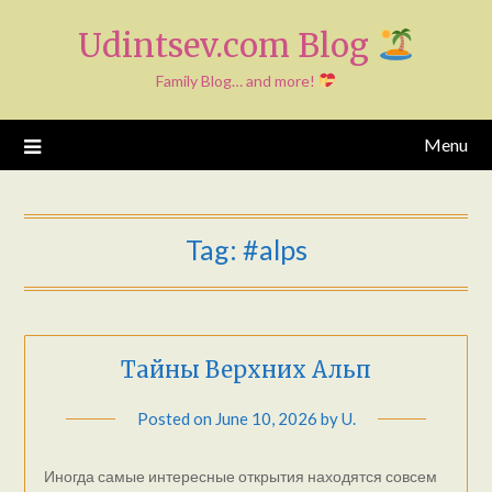
Skip
Udintsev.com Blog
to
content
Family Blog… and more!
Menu
Tag:
#alps
Тайны Верхних Альп
Posted on
June 10, 2026
by
U.
Иногда самые интересные открытия находятся совсем