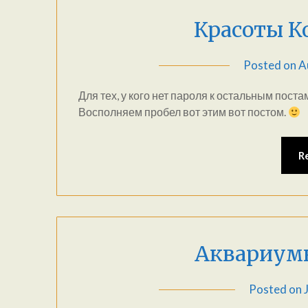
Красоты К
Posted on
A
Для тех, у кого нет пароля к остальным поста
Восполняем пробел вот этим вот постом.
R
Аквариумы
Posted on