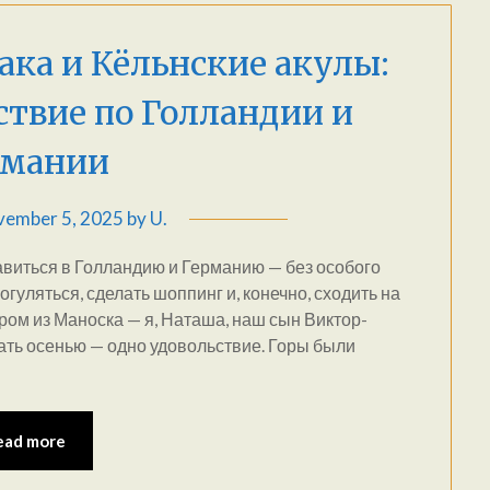
ака и Кёльнские акулы:
твие по Голландии и
рмании
ember 5, 2025
by
U.
виться в Голландию и Германию — без особого
огуляться, сделать шоппинг и, конечно, сходить на
тром из Маноска — я, Наташа, наш сын Виктор-
ать осенью — одно удовольствие. Горы были
ead more