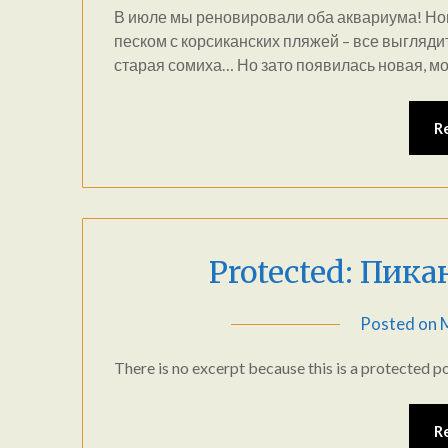
В июле мы реновировали оба аквариума! Нов
песком с корсиканских пляжей – все выгляди
старая сомиха… Но зато появилась новая, мо
R
Protected: Пик
Posted on
There is no excerpt because this is a protected po
R