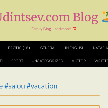
Udintsev.com Blog
Family Blog… and more!
EROTIC (18+)
GENERAL
IN ENGLISH
NATASH
ED
SPORT
UNCATEGORIZED
VICTOR
WRITTE
 #salou #vacation