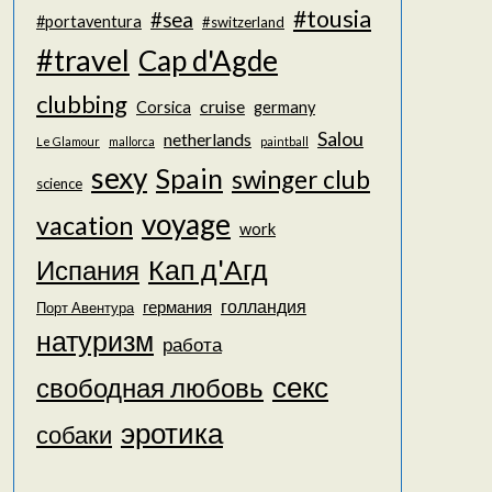
#tousia
#sea
#portaventura
#switzerland
#travel
Cap d'Agde
clubbing
cruise
Corsica
germany
Salou
netherlands
Le Glamour
mallorca
paintball
sexy
Spain
swinger club
science
voyage
vacation
work
Кап д'Агд
Испания
голландия
германия
Порт Авентура
натуризм
работа
секс
свободная любовь
эротика
собаки