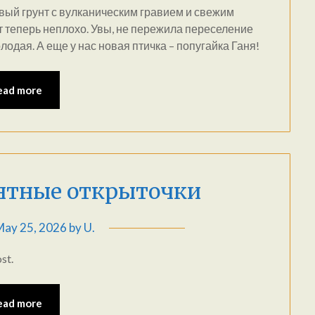
ый грунт с вулканическим гравием и свежим
т теперь неплохо. Увы, не пережила переселение
лодая. А еще у нас новая птичка – попугайка Ганя!
ead more
антные открыточки
May 25, 2026
by
U.
st.
ead more