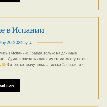
е в Испании
May 20, 2026
by
U.
ались в Испании! Правда, только на длинные
е же… Думали заехать к нашему стоматологу, но она,
.
В итоге ко врачу попала только Флора, и то к
ead more