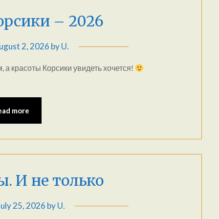
орсики – 2026
ugust 2, 2026
by
U.
м, а красоты Корсики увидеть хочется!
ead more
. И не только
July 25, 2026
by
U.