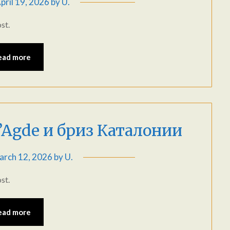
pril 19, 2026
by
U.
st.
ead more
d’Agde и бриз Каталонии
arch 12, 2026
by
U.
st.
ead more