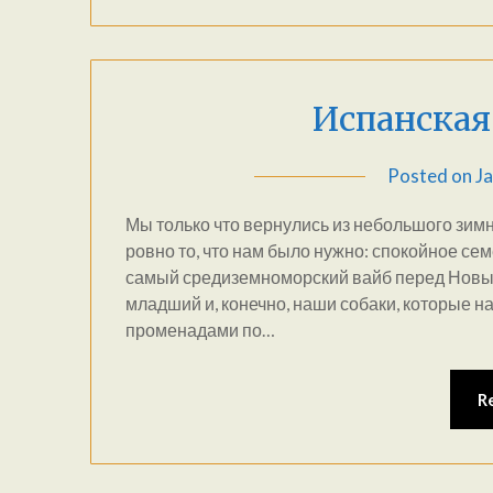
Испанская
Posted on
Ja
Мы только что вернулись из небольшого зимн
ровно то, что нам было нужно: спокойное сем
самый средиземноморский вайб перед Новым 
младший и, конечно, наши собаки, которые
променадами по…
R