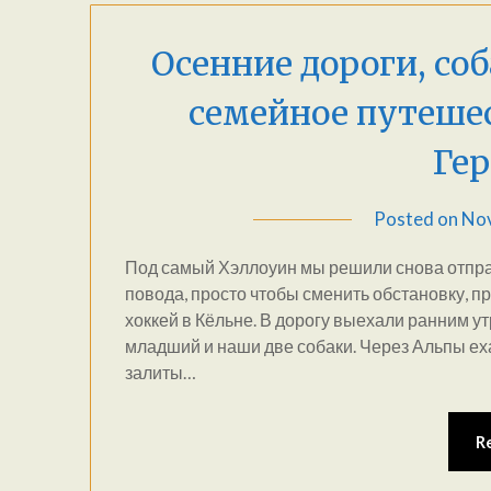
Осенние дороги, соб
семейное путешес
Ге
Posted on
Nov
Под самый Хэллоуин мы решили снова отпра
повода, просто чтобы сменить обстановку, пр
хоккей в Кёльне. В дорогу выехали ранним у
младший и наши две собаки. Через Альпы ех
залиты…
R