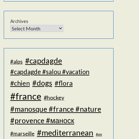
Archives
#capdagde
#alps
#capdagde #salou #vacation
#dogs
#chien
#flora
#france
#hockey
#manosque #france #nature
#provence #маноск
#mediterranean
#marseille
#om