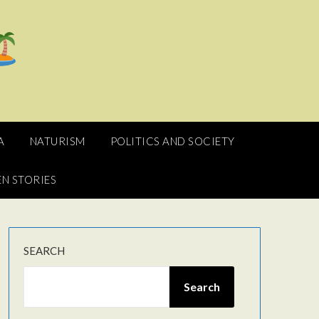
A
NATURISM
POLITICS AND SOCIETY
N STORIES
SEARCH
Search