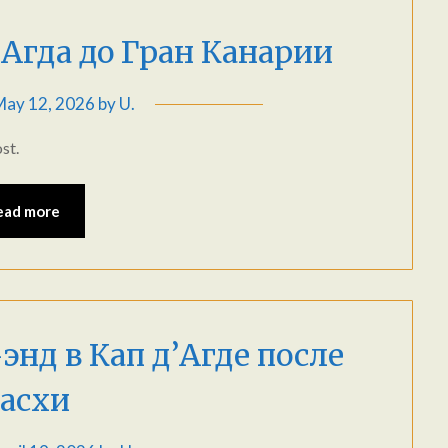
д’Агда до Гран Канарии
May 12, 2026
by
U.
st.
ead more
энд в Кап д’Агдe после
асхи