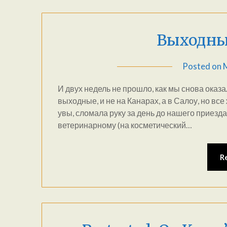
Выходны
Posted on
И двух недель не прошло, как мы снова оказ
выходные, и не на Канарах, а в Салоу, но вс
увы, сломала руку за день до нашего приезда
ветеринарному (на косметический…
R