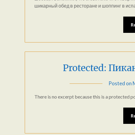
шикарный обед в ресторане и шоппинг в испа
R
Protected: Пик
Posted on
There is no excerpt because this is a protected po
R