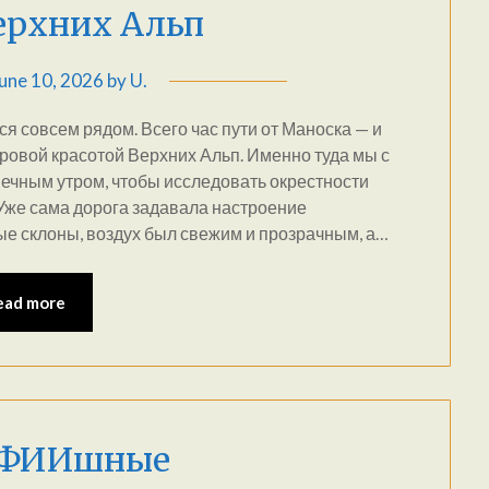
ерхних Альп
une 10, 2026
by
U.
я совсем рядом. Всего час пути от Маноска — и
овой красотой Верхних Альп. Именно туда мы с
чным утром, чтобы исследовать окрестности
 Уже сама дорога задавала настроение
е склоны, воздух был свежим и прозрачным, а…
ead more
ОФИИшные