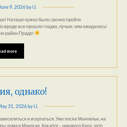
June 9, 2026
by
U.
ьше! Наташе нужно было срочно пройти
о вроде все прошло гладко, лучше, чем ожидалось!
но район Прадо!
ead more
я, однако!
May 31, 2026
by
U.
повеселиться и искупаться. Уже посkе Монпелье, на
ры дома в Маноске. Как итог – никакого Капа, зато