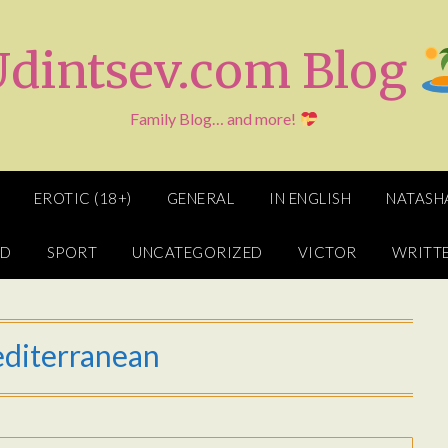
Udintsev.com Blog
Family Blog… and more!
EROTIC (18+)
GENERAL
IN ENGLISH
NATASH
ED
SPORT
UNCATEGORIZED
VICTOR
WRITTE
diterranean