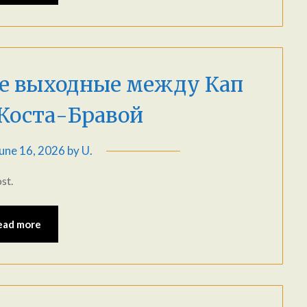
ые выходные между Кап
 Коста-Бравой
une 16, 2026
by
U.
st.
ead more