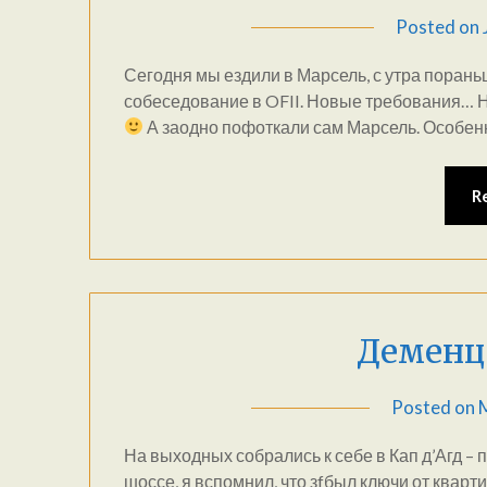
Posted on
Сегодня мы ездили в Марсель, с утра поран
собеседование в OFII. Новые требования… Н
А заодно пофоткали сам Марсель. Особен
R
Деменци
Posted on
На выходных собрались к себе в Кап д’Агд – 
шоссе, я вспомнил, что зfбыл ключи от кварти