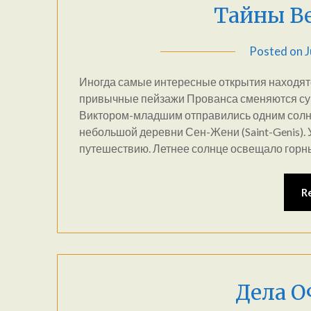
Тайны В
Posted on
J
Иногда самые интересные открытия находятс
привычные пейзажи Прованса сменяются сур
Виктором-младшим отправились одним солне
небольшой деревни Сен-Жени (Saint-Genis).
путешествию. Летнее солнце освещало горны
R
Дела 