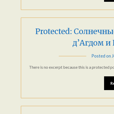
Protected: Солнечн
д’Агдом и
Posted on
J
There is no excerpt because this is a protected po
R