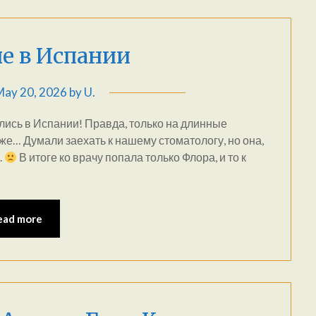
е в Испании
May 20, 2026
by
U.
ались в Испании! Правда, только на длинные
е же… Думали заехать к нашему стоматологу, но она,
.
В итоге ко врачу попала только Флора, и то к
ead more