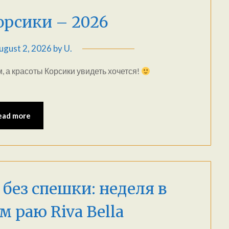
орсики – 2026
ugust 2, 2026
by
U.
м, а красоты Корсики увидеть хочется!
ead more
а без спешки: неделя в
 раю Riva Bella