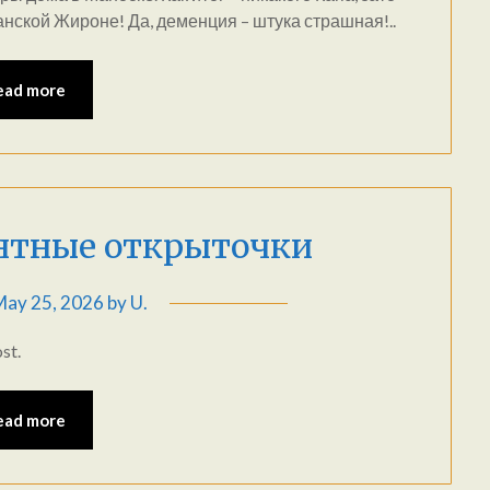
нской Жироне! Да, деменция – штука страшная!..
ead more
антные открыточки
May 25, 2026
by
U.
st.
ead more