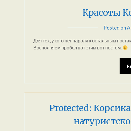
Красоты К
Posted on
A
Для тех, у кого нет пароля к остальным поста
Восполняем пробел вот этим вот постом.
R
Protected: Корсик
натуристском