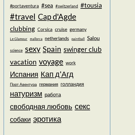
#tousia
#sea
#portaventura
#switzerland
#travel
Cap d'Agde
clubbing
cruise
Corsica
germany
Salou
netherlands
Le Glamour
mallorca
paintball
sexy
Spain
swinger club
science
voyage
vacation
work
Кап д'Агд
Испания
голландия
германия
Порт Авентура
натуризм
работа
секс
свободная любовь
эротика
собаки