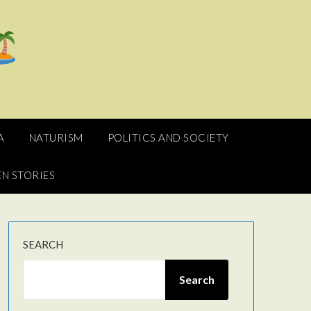
A
NATURISM
POLITICS AND SOCIETY
N STORIES
SEARCH
Search