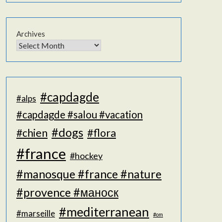
Archives
#capdagde
#alps
#capdagde #salou #vacation
#dogs
#chien
#flora
#france
#hockey
#manosque #france #nature
#provence #маноск
#mediterranean
#marseille
#om