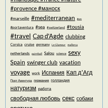
#provence #маноск
#mediterranean
#marseille
#om
#tousia
#sea
#portaventura
#switzerland
#travel
Cap d'Agde
clubbing
cruise
Corsica
germany
Le Glamour
mallorca
sexy
Salou
netherlands
science
paintball
Spain
vacation
swinger club
voyage
Кап д'Агд
Испания
work
голландия
германия
Порт Авентура
натуризм
работа
секс
свободная любовь
собаки
эротика