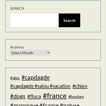
SEARCH
Search
Archives
#capdagde
#alps
#chien
#capdagde #salou #vacation
#france
#dogs
#flora
#hockey
#manosque #france #nature