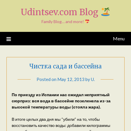
Skip
Udintsev.com Blog
to
content
Family Blog… and more!
Menu
Чистка сада и бассейна
Posted on
May 12, 2013
by
U.
По приезду из Испании нас ожидал неприятный
сюрприз: вся вода в бассейне позеленела из-за
высокой температуры воды (стоялa жара).
В итоге целых два дня мы “убили” на то, чтобы
восстановить качество воды: добавили килограммы