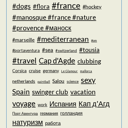
#france
#dogs
#flora
#hockey
#manosque #france #nature
#provence #маноск
#mediterranean
#marseille
#om
#tousia
#sea
#portaventura
#switzerland
#travel
Cap d'Agde
clubbing
cruise
Corsica
germany
Le Glamour
mallorca
sexy
Salou
netherlands
science
paintball
Spain
vacation
swinger club
voyage
Кап д'Агд
Испания
work
голландия
германия
Порт Авентура
натуризм
работа