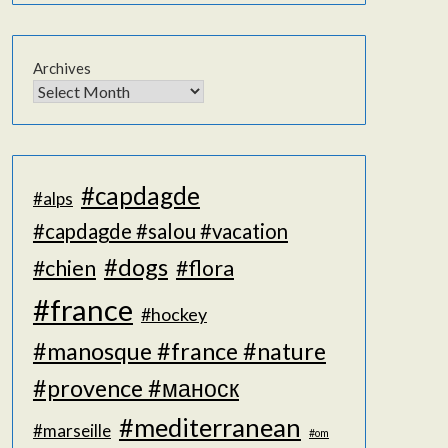
Archives
#capdagde
#alps
#capdagde #salou #vacation
#dogs
#chien
#flora
#france
#hockey
#manosque #france #nature
#provence #маноск
#mediterranean
#marseille
#om