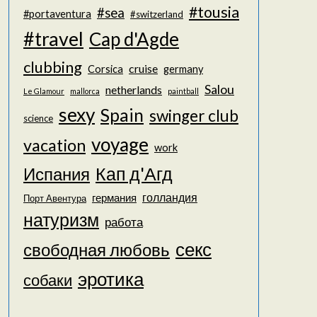
#tousia
#sea
#portaventura
#switzerland
#travel
Cap d'Agde
clubbing
cruise
Corsica
germany
Salou
netherlands
Le Glamour
mallorca
paintball
sexy
Spain
swinger club
science
voyage
vacation
work
Кап д'Агд
Испания
голландия
германия
Порт Авентура
натуризм
работа
секс
свободная любовь
эротика
собаки