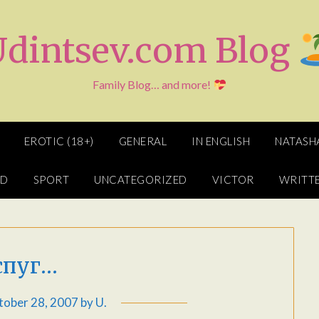
Udintsev.com Blog
Family Blog… and more!
EROTIC (18+)
GENERAL
IN ENGLISH
NATASH
ED
SPORT
UNCATEGORIZED
VICTOR
WRITTE
спуг…
tober 28, 2007
by
U.