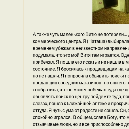
А также чуть маленького Витю не потеряли…
коммерческого центра. Я (Наташа) выбирала 
временем убежал в неизвестном направлении.
подумала, что это мой Витя там играется. Одна
прибежал. Я пошла его искать и не нашла в 
состояние. Я бросилась к продавщицам на кас
но не нашли. Я попросила обьявить поиски п
продавщиц соседних магазинов, но они его не
сообразила, что он может побежал туда где д
обьявлять поиск по центру пойдемте туда, по
слезах, пошла к ближайшей аптеке и прокрича
оттуда. Я чуть с ума от радости не сошла. Он
спокойно игрался. В общем, слава Богу, что 
отзывчивые люди, но и все приспособлено дл