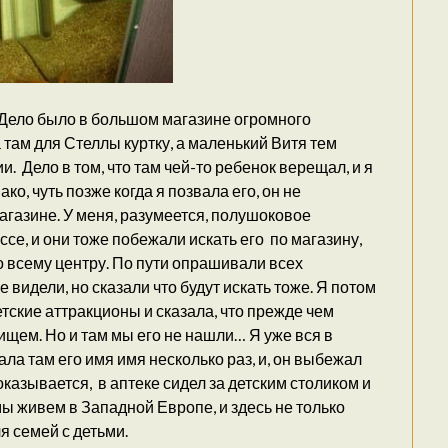
 Дело было в большом магазине огромного
там для Стеллы куртку, а маленький Витя тем
 Дело в том, что там чей-то ребенок верещал, и я
ко, чуть позже когда я позвала его, он не
магазине. У меня, разумеется, полушоковое
се, и они тоже побежали искать его по магазину,
о всему центру. По пути опрашивали всех
 видели, но сказали что будут искать тоже. Я потом
етские аттракционы и сказала, что прежде чем
ищем. Но и там мы его не нашли… Я уже вся в
ла там его имя имя несколько раз, и, он выбежал
, оказывается, в аптеке сидел за детским столиком и
мы живем в Западной Европе, и здесь не только
я семей с детьми.