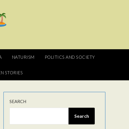
A
NATURISM
POLITICS AND SOCIETY
N STORIES
SEARCH
Search