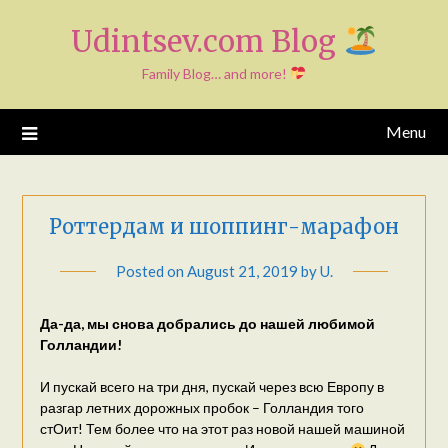
Skip
Udintsev.com Blog
to
content
Family Blog… and more!
Menu
Роттердам и шоппинг-марафон
Posted on
August 21, 2019
by
U.
Да-да, мы снова добрались до нашей любимой
Голландии!
И пускай всего на три дня, пускай через всю Европу в
разгар летних дорожных пробок – Голландия того
стОит! Тем более что на этот раз новой нашей машиной