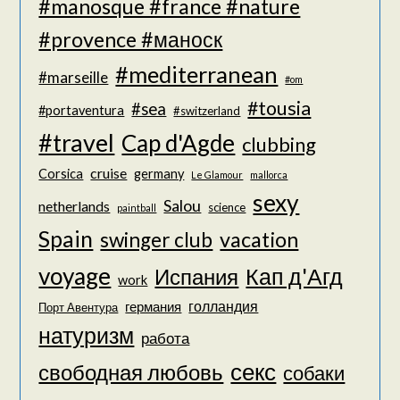
#manosque #france #nature
#provence #маноск
#mediterranean
#marseille
#om
#tousia
#sea
#portaventura
#switzerland
#travel
Cap d'Agde
clubbing
cruise
Corsica
germany
Le Glamour
mallorca
sexy
Salou
netherlands
science
paintball
Spain
vacation
swinger club
voyage
Кап д'Агд
Испания
work
голландия
германия
Порт Авентура
натуризм
работа
секс
свободная любовь
собаки