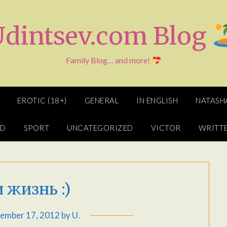
Udintsev.com Blog
Family Blog… and more!
EROTIC (18+)
GENERAL
IN ENGLISH
NATASH
ED
SPORT
UNCATEGORIZED
VICTOR
WRITTE
и жизнь :)
ember 17, 2012
by
U.