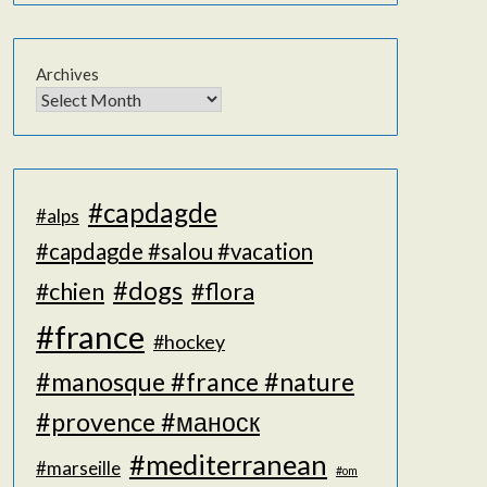
Archives
#capdagde
#alps
#capdagde #salou #vacation
#dogs
#chien
#flora
#france
#hockey
#manosque #france #nature
#provence #маноск
#mediterranean
#marseille
#om