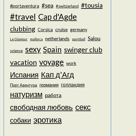
#tousia
#sea
#portaventura
#switzerland
#travel
Cap d'Agde
clubbing
cruise
Corsica
germany
Salou
netherlands
Le Glamour
mallorca
paintball
sexy
Spain
swinger club
science
voyage
vacation
work
Кап д'Агд
Испания
голландия
германия
Порт Авентура
натуризм
работа
секс
свободная любовь
эротика
собаки