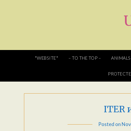
Skip
to
content
*WEBSITE*
– TO THE TOP –
ANIMALS
PROTECT
ITER 
Posted on
Nov