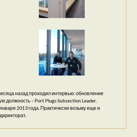
е месяца назад проходил интервью: обновление
 должность – Port Plugs Subsection Leader.
января 2013 года. Практически возьму еще и
директорат.