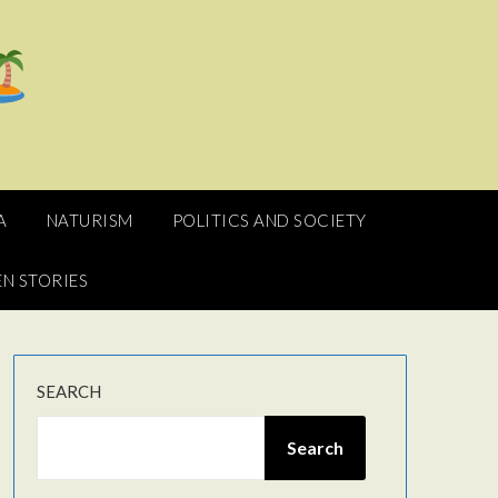
A
NATURISM
POLITICS AND SOCIETY
N STORIES
SEARCH
Search