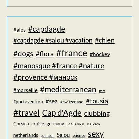
#capdagde
#alps
#chien
#capdagde #salou #vacation
#france
#dogs
#flora
#hockey
#manosque #france #nature
#provence #маноск
#mediterranean
#marseille
#om
#tousia
#sea
#portaventura
#switzerland
#travel
Cap d'Agde
clubbing
cruise
Corsica
germany
Le Glamour
mallorca
sexy
Salou
netherlands
science
paintball