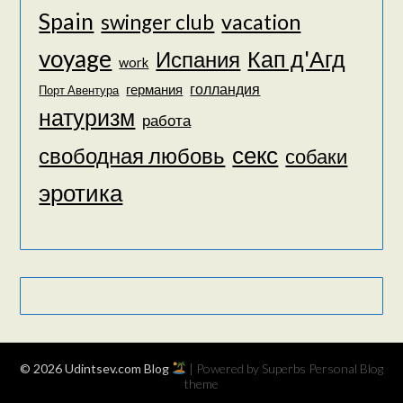
Spain
vacation
swinger club
voyage
Кап д'Агд
Испания
work
голландия
германия
Порт Авентура
натуризм
работа
секс
свободная любовь
собаки
эротика
© 2026 Udintsev.com Blog
| Powered by Superbs
Personal Blog
theme