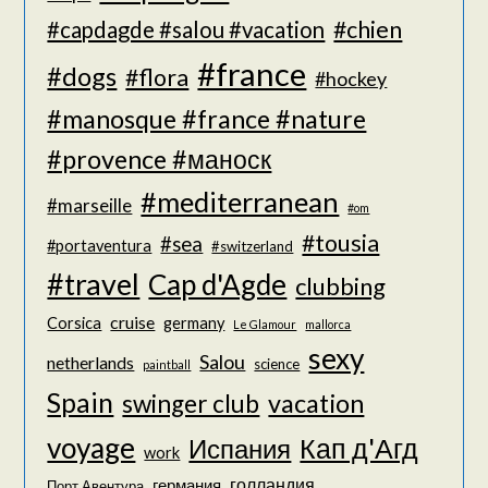
#chien
#capdagde #salou #vacation
#france
#dogs
#flora
#hockey
#manosque #france #nature
#provence #маноск
#mediterranean
#marseille
#om
#tousia
#sea
#portaventura
#switzerland
#travel
Cap d'Agde
clubbing
cruise
Corsica
germany
Le Glamour
mallorca
sexy
Salou
netherlands
science
paintball
Spain
vacation
swinger club
voyage
Кап д'Агд
Испания
work
голландия
германия
Порт Авентура