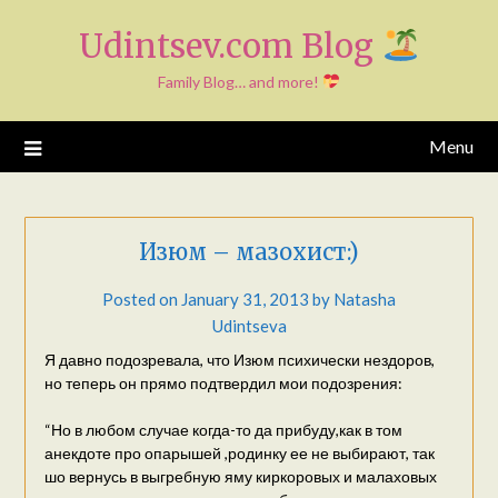
Skip
Udintsev.com Blog
to
content
Family Blog… and more!
Menu
Изюм – мазохист:)
Posted on
January 31, 2013
by
Natasha
Udintseva
Я давно подозревала, что Изюм психически нездоров,
но теперь он прямо подтвердил мои подозрения:
“Но в любом случае когда-то да прибуду,как в том
анекдоте про опарышей ,родинку ее не выбирают, так
шо вернусь в выгребную яму киркоровых и малаховых