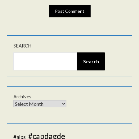
SEARCH
Search
Archives
#capdagde
#alps