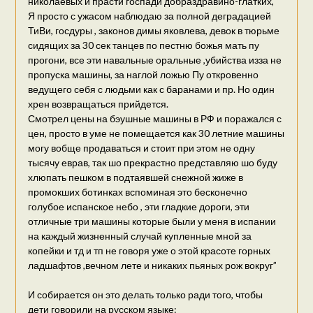
николаевых и прасти госпади добраздравино-глатких,
Я просто с ужасом наблюдаю за полной деградацией
ТиВи, госдуры , законов димы яковлева, девок в тюрьме
сидящих за 30 сек танцев по пестню божья мать пу
прогони, все эти навальные оральные ,убийства изза не
пропуска машины, за наглой ложью Пу откровенно
ведущего себя с людьми как с баранами и пр. Но один
хрен возвращаться прийдется.
Смотрел цены на бэушные машины в РФ и поражался с
цен, просто в уме не помещается как 30 летние машины
могу вобще продаваться и стоит при этом не одну
тысячу еврав, так шо прекрастно представляю шо буду
хлюпать пешком в подтаявшей снежной жиже в
промокших ботинках вспоминая это бесконечно
голубое испанское небо , эти гладкие дороги, эти
отличные три машины которые были у меня в испании
на каждый жизненный случай купленные мной за
копейки и тд и тп не говоря уже о этой красоте горных
ладшафтов ,вечном лете и никаких пьяных рож вокруг”
И собирается он это делать только ради того, чтобы
дети говорили на русском языке: