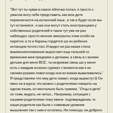
“Вот тут ты чувак в самое яблочка попал, я просто с
ужасом могу себе представить, как мои дети
переключатся на испанский язык , а так и будет если мы
тут останемся , и как они могут стать иностранцами у
собственных родителей я такое тут уже не раз
наблюдал, просто многие эмигранты этим особо не
парятся, а то и бараны гордятся шо их ребенок
испанцем почти стал. И видел не раз какая стена
взаимонепонимания выростает еще сильней со
временем меж предками и детками, а связь в с моими
детьми для меня ВСЕ , та незримая связь шо у меня
есть с каждым из моих сурикат с момента как я их
своими руками ловил когда они из мамки вываливались.”
Я представляю что ему дети скажут, когда вырастут:)) Он
явно не в курсе, что можно с родителями говорить на
одном языке, но ментально быть чужими, “Отцы и дети”
он тоже, видать, не читал… Например, ситуация с
нашими родителями тому явное подтверждение, тк
наши родители как были с совковым уровнем
мышления так с ним и остались. Ни помощи, ни доброго